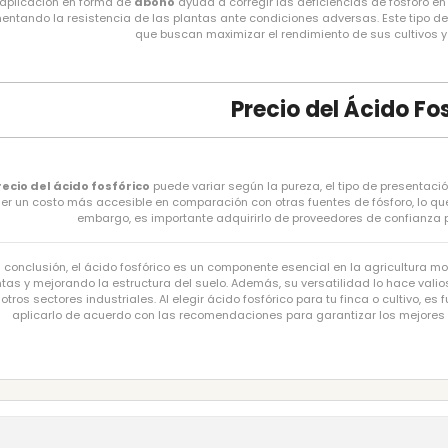
aplicación en forma de
abono
ayuda a corregir las deficiencias de fósforo en 
ntando la resistencia de las plantas ante condiciones adversas. Este tipo de 
que buscan maximizar el rendimiento de sus cultivos y 
Precio del Ácido Fo
recio del ácido fosfórico
puede variar según la pureza, el tipo de presentación
ner un costo más accesible en comparación con otras fuentes de fósforo, lo que
embargo, es importante adquirirlo de proveedores de confianza p
 conclusión, el ácido fosfórico es un componente esencial en la agricultura mod
tas y mejorando la estructura del suelo. Además, su versatilidad lo hace valio
otros sectores industriales. Al elegir ácido fosfórico para tu finca o cultivo, 
aplicarlo de acuerdo con las recomendaciones para garantizar los mejores