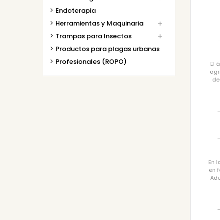
Endoterapia
Herramientas y Maquinaria

Trampas para Insectos

Productos para plagas urbanas
Profesionales (ROPO)
El 
agr
de
En l
en f
Ade