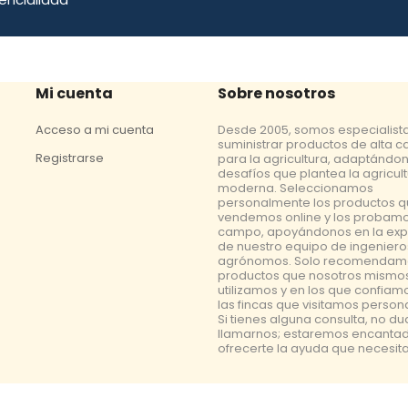
Mi cuenta
Sobre nosotros
Acceso a mi cuenta
Desde 2005, somos especialist
suministrar productos de alta c
Registrarse
para la agricultura, adaptándon
desafíos que plantea la agricul
moderna. Seleccionamos
personalmente los productos 
vendemos online y los probamo
campo, apoyándonos en la exp
de nuestro equipo de ingeniero
agrónomos. Solo recomendam
productos que nosotros mismo
utilizamos y en los que confiam
las fincas que visitamos perso
Si tienes alguna consulta, no d
llamarnos; estaremos encanta
ofrecerte la ayuda que necesita