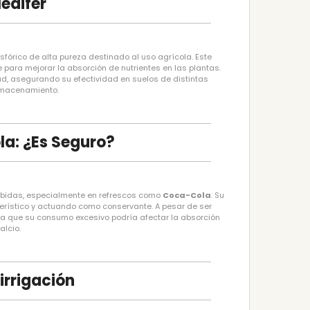
edifer
órico de alta pureza destinado al uso agrícola. Este
para mejorar la absorción de nutrientes en las plantas.
d, asegurando su efectividad en suelos de distintas
almacenamiento.
la: ¿Es Seguro?
 bebidas, especialmente en refrescos como
Coca-Cola
. Su
terístico y actuando como conservante. A pesar de ser
a que su consumo excesivo podría afectar la absorción
alcio.
irrigación