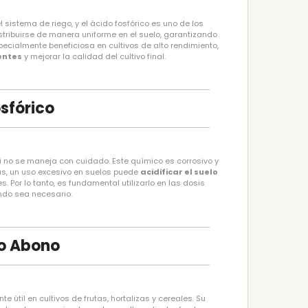
l sistema de riego, y el ácido fosfórico es uno de los
istribuirse de manera uniforme en el suelo, garantizando
pecialmente beneficiosa en cultivos de alto rendimiento,
ientes
y mejorar la calidad del cultivo final.
osfórico
si no se maneja con cuidado. Este químico es corrosivo y
más, un uso excesivo en suelos puede
acidificar el suelo
. Por lo tanto, es fundamental utilizarlo en las dosis
ndo sea necesario.
mo Abono
e útil en cultivos de frutas, hortalizas y cereales. Su