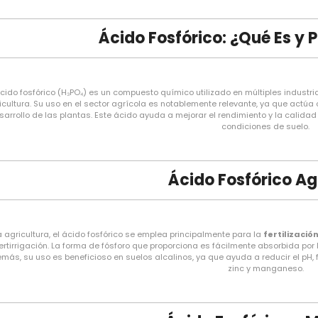
Ácido Fosfórico: ¿Qué Es y 
ácido fosfórico (H₃PO₄) es un compuesto químico utilizado en múltiples industr
icultura. Su uso en el sector agrícola es notablemente relevante, ya que actúa 
sarrollo de las plantas. Este ácido ayuda a mejorar el rendimiento y la calidad
condiciones de suelo.
Ácido Fosfórico Ag
a agricultura, el ácido fosfórico se emplea principalmente para la
fertilizació
ertirrigación. La forma de fósforo que proporciona es fácilmente absorbida por 
más, su uso es beneficioso en suelos alcalinos, ya que ayuda a reducir el pH, fa
zinc y manganeso.