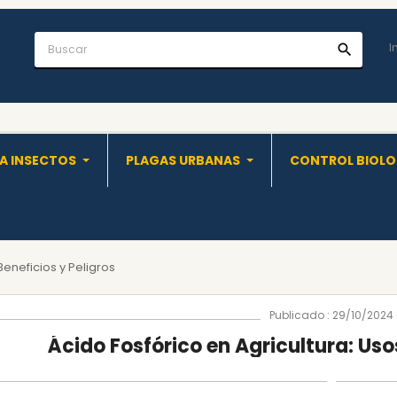
I
search
A INSECTOS
PLAGAS URBANAS
CONTROL BIOL
Beneficios y Peligros
Publicado : 29/10/2024
Ácido Fosfórico en Agricultura: Usos