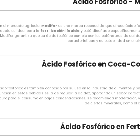
Ácido Fosfórico - M
n el mercado agrícola,
Medifer
es una marca reconocida que ofrece ácido fosf
ducto es ideal para la
fertilización líquida
y está diseñado específicamente 
Medifer garantiza que su ácido fosfórico cumple con los estándares de calida
características y su estabilidad en el 
Ácido Fosfórico en Coca-Co
cido fosfórico es también conocido por su uso en la industria de alimentos y
unción en estas bebidas es la de regular la acidez, aportando un sabor carac
guro para el consumo en bajas concentraciones, se recomienda moderación, y
de ciertos minerales, como el c
Ácido Fosfórico en Fert