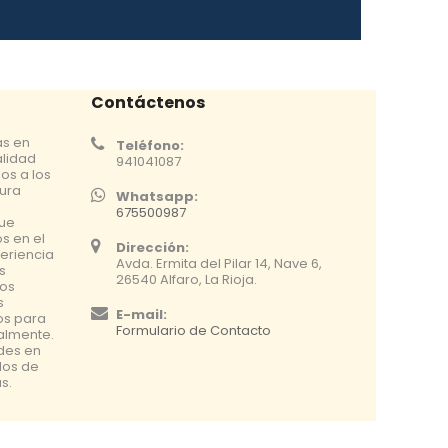
Contáctenos
as en
Teléfono:
alidad
941041087
os a los
tura
Whatsapp:
675500987
que
s en el
Dirección:
eriencia
Avda. Ermita del Pilar 14, Nave 6,
s
26540 Alfaro, La Rioja.
os
s
E-mail:
os para
Formulario de Contacto
nalmente.
udes en
dos de
s.