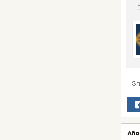
S
Aña