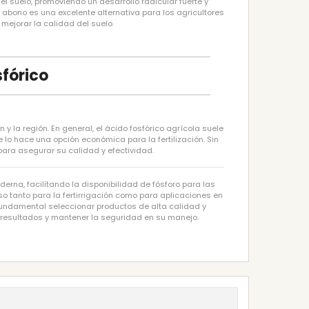
el suelo, promoviendo un desarrollo radicular fuerte y
abono es una excelente alternativa para los agricultores
mejorar la calidad del suelo.
sfórico
 y la región. En general, el ácido fosfórico agrícola suele
 lo hace una opción económica para la fertilización. Sin
ara asegurar su calidad y efectividad.
erna, facilitando la disponibilidad de fósforo para las
so tanto para la fertirrigación como para aplicaciones en
es fundamental seleccionar productos de alta calidad y
 resultados y mantener la seguridad en su manejo.