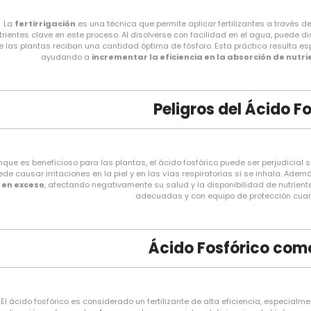
La
fertirrigación
es una técnica que permite aplicar fertilizantes a través de
trientes clave en este proceso. Al disolverse con facilidad en el agua, puede d
 las plantas reciban una cantidad óptima de fósforo. Esta práctica resulta es
ayudando a
incrementar la eficiencia en la absorción de nutr
Peligros del Ácido F
que es beneficioso para las plantas, el ácido fosfórico puede ser perjudicial 
ede causar irritaciones en la piel y en las vías respiratorias si se inhala. Ade
en exceso
, afectando negativamente su salud y la disponibilidad de nutrientes
adecuadas y con equipo de protección cua
Ácido Fosfórico co
El ácido fosfórico es considerado un fertilizante de alta eficiencia, especialment