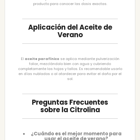
producto para conocer las dosis exactas.
Aplicación del Aceite de
Verano
El
aceite parafínico
se aplica mediante pulverización
foliar, mezclándolo bien con agua y cubriendo
completamente las hojas y tallos. Es recomendable usarlo
en días nublados o al atardecer para evitar el daño por el
sol.
Preguntas Frecuentes
sobre la Citrolina
¿Cuándo es el mejor momento para
usar el aceite de verano?