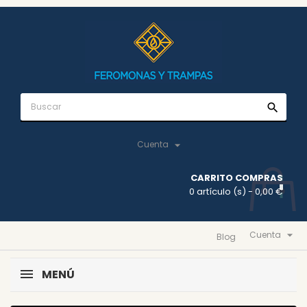
search

Cuenta
CARRITO COMPRAS
0 artículo (s)
- 0,00 €

Cuenta
Blog
MENÚ