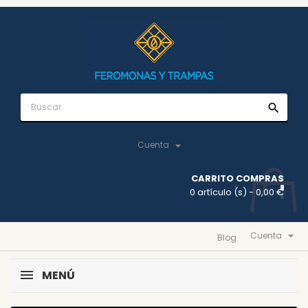
search

Cuenta
CARRITO COMPRAS
0 artículo (s)
- 0,00 €

Cuenta
Blog
MENÚ